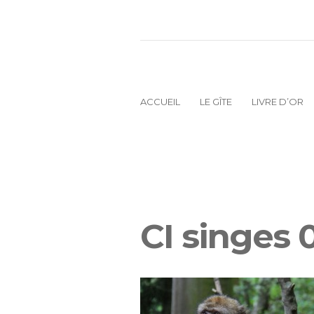
ACCUEIL
LE GÎTE
LIVRE D’OR
CI singes 