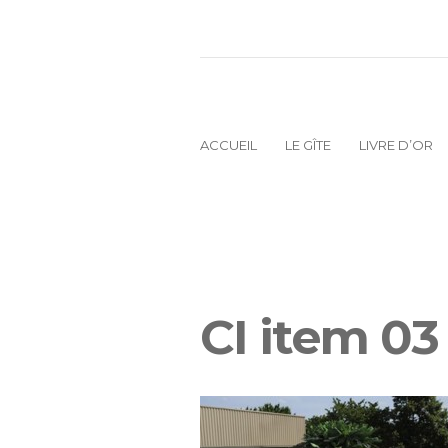
ACCUEIL
LE GÎTE
LIVRE D’OR
CI item 03