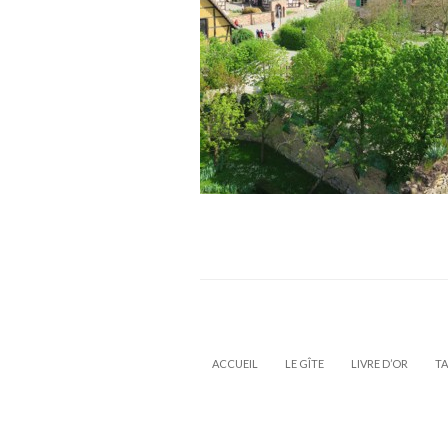
ACCUEIL
LE GÎTE
LIVRE D’OR
TA