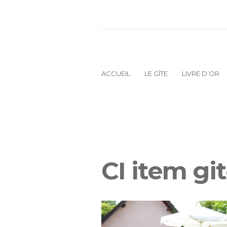
ACCUEIL
LE GÎTE
LIVRE D’OR
CI item gi