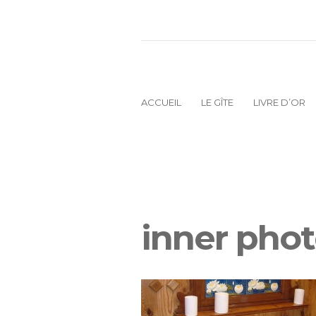
ACCUEIL
LE GÎTE
LIVRE D’OR
inner phot